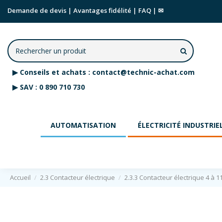
Demande de devis
|
Avantages fidélité
|
FAQ
|
✉
▶
Conseils et achats :
contact@technic-achat.com
▶
SAV :
0 890 710 730
AUTOMATISATION
ÉLECTRICITÉ INDUSTRIE
Accueil
2.3 Contacteur électrique
2.3.3 Contacteur électrique 4 à 