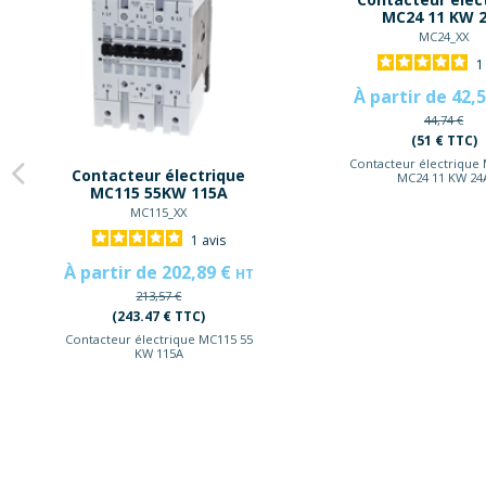
MC24 11 KW 
MC24_XX
À partir de 42,
44,74 €
(51 € TTC)
Contacteur électrique
Contacteur électrique
MC24 11 KW 24
MC115 55KW 115A
MC115_XX
1
avis
À partir de 202,89 €
HT
213,57 €
(243.47 € TTC)
Contacteur électrique MC115 55
KW 115A