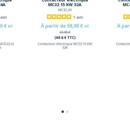
24A
MC32 15 KW 32A
MC4
MC32_XX
1
avis
1
avis
50 €
À partir de 58,00 €
À par
HT
HT
61,05 €
(69.6 € TTC)
 MCD22 et
Contacteur électrique MC32 15 KW
Contacte
A
32A