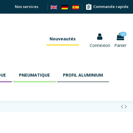
assignment
Nos services
Commande rapide
18
Nouveautés
Connexion
Panier
QUE
PNEUMATIQUE
PROFIL ALUMINIUM