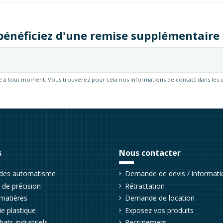
t bénéficiez d'une remise supplémentair
 à tout moment. Vous trouverez pour cela nos informations de contact dans les cond
s
Nous contacter
udes automatisme
Demande de devis / informati
de précision
Rétractation
matières
Demande de location
e plastique
Exposez vos produits
hats industriels
Recrutement