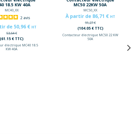
0 18.5 KW 40A
MC50 22KW 50A
MC40_XX
MC50_XX
À partir de 86,71 €
HT
2
avis
91,27 €
tir de 50,96 €
HT
(104.05 € TTC)
53,64 €
Contacteur électrique MC50 22 KW
(61.15 € TTC)
50A
ur électrique MC40 18.5
KW 40A