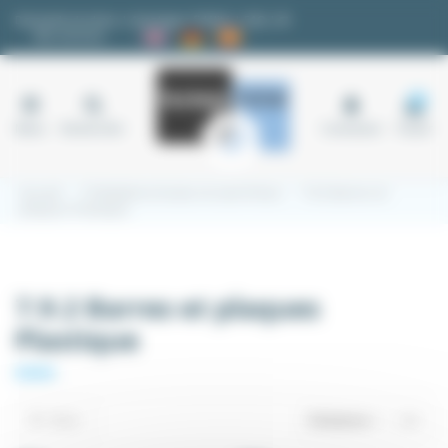
Panneau de gestion des cookies
Demande de devis
|
Avantages fidélité
|
FAQ
|
✉
Nos services
18
Menu
Rechercher
Connexion
Panier
Accueil
7.9 Matières brutes et semi-finies
7.9.2 Barres et
plaques Plastique
7.9.2 Barres et plaques
Plastique
Filtrer
Pertinence
2