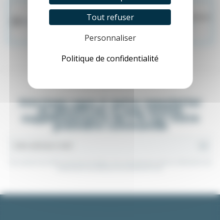
Tout refuser
→
Matières pré-découpées :
commandez vos plaques
en stock via notre site partenaire
https://aluneed.fr/
Personnaliser
Politique de confidentialité
Inscrivez-vous à notre newsletter
et bénéficiez d'une remise
supplémentaire de 5 % sur votre
première commande
Vous pouvez vous désinscrire à tout moment. Vous trouverez pour cela nos informations de
contact dans les conditions d'utilisation du site.