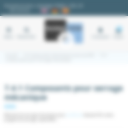
Panneau de gestion des cookies
Demande de devis
|
Avantages fidélité
|
FAQ
|
✉
Nos services
18
Menu
Rechercher
Connexion
Panier
Accueil
7.4 Composants mécaniques pour profilé
7.4.1
Composants pour serrage mécanique
7.4.1 Composants pour serrage
mécanique
Éléments de serrage mécanique pour
profilé alu
Aluneed TB. Levier,
poignée de serrage, sauterelles...