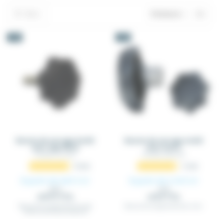
Filtrer
Pertinence
8
-5%
-5%
Bouton de serrage étoilé
Bouton de serrage etoilé
avec tige fileté
avec insert
TAP_BOU_TIF_XXXX
TAP_BOU_INS_XXXX
8
avis
5
avis
À partir de 0,81 €
À partir de 3,16 €
HT
HT
0,85 €
3,33 €
(0.97 € TTC)
(3.8 € TTC)
Bouton de serrage étoilé avec tige
Bouton de serrage etoilé avec insert
fileté en plastique composite