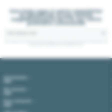
Inscrivez-vous à notre newsletter
et bénéficiez d'une remise
supplémentaire de 5 % sur votre
première commande
Vous pouvez vous désinscrire à tout moment. Vous trouverez pour cela nos informations de
contact dans les conditions d'utilisation du site.
Informations
Nos services
Nous contacter