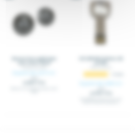
Bouton lisse sphérique
Clé USB 8GO fichiers 3D
avec insert fileté
profilé
TAP_BLS_DXX_MXX
TAP_CLE_3D_XX
À partir de 2,47 €
HT
14
avis
2,60 €
(2.96 € TTC)
À partir de 3,98 €
HT
Bouton lisse sphérique avec insert
4,19 €
fileté
(4.78 € TTC)
Clé USB 8GO contenant tous les
fichiers 3D de nos produits