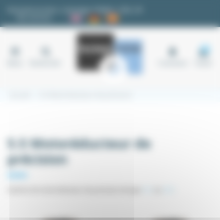
Panneau de gestion des cookies
Demande de devis
|
Avantages fidélité
|
FAQ
|
✉
Nos services
18
Menu
Rechercher
Connexion
Panier
Accueil
5.5 Motoréducteur de précision
5.5 Motoréducteur de
précision
Gamme de motoréducteur de précision de type
PLE
ou
ZDE
.