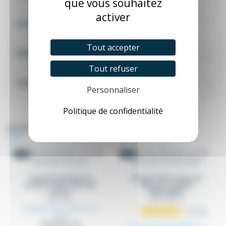
que vous souhaitez
activer
Exemples & tutos
Tout accepter
Schémas
Tout refuser
Avis Vérifiés
Personnaliser
Politique de confidentialité
Articles complémentaires
-5%
-5%
Ouie de ventilation
Armoire électrique en
armoire électrique (la
ABS avec rebord
paire)
ARM_ABSRF
AER_160_XX
ARM_ABSRF_XX
À partir de 41,94 €
HT
22
avis
44,15 €
(50.33 € TTC)