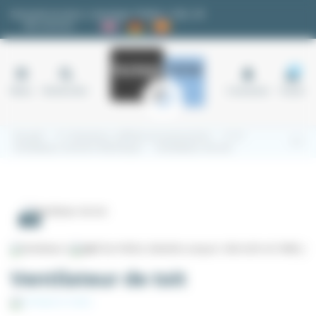
Panneau de gestion des cookies
Demande de devis
|
Avantages fidélité
|
FAQ
|
✉
Nos services
18
Menu
Rechercher
Connexion
Panier
Accueil
3.1 Armoires, coffrets et accessoires
3.1.5
Ventilateur armoire électrique
Ventilateur de toit
-5%
Ventilateur de toit