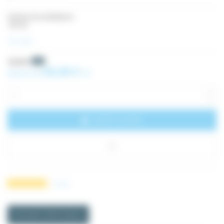
Gamme de ventilateurs
de toit
Voir plus
53,24 €
-5%
50,58 €
À partir de
HT
Ajouter au panier
3
avis
Demande d'informations