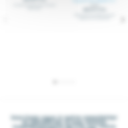
À partir de 48,68 €
HT
Ouïe de ventilation pour armoire
51,24 €
électrique
(58.41 € TTC)
Coffret electrique ABS, avec porte
opaque ou transparente
Inscrivez-vous à notre newsletter
et bénéficiez d'une remise
supplémentaire de 5 % sur votre