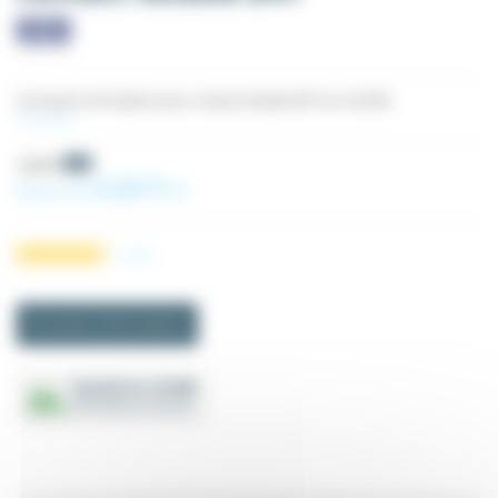
Accessoire de fixation pour contact double B4T sur rail DIN
Voir plus
2,34 €
-5%
2,22 €
À partir de
HT
2
avis
Demande d'informations
Expédition 24/48h
(produits en stock)