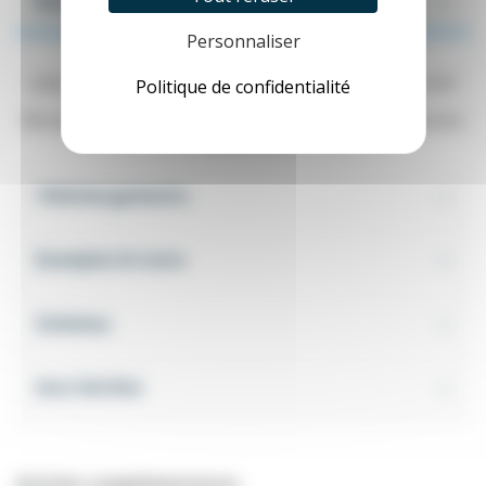
Description
Personnaliser
Cette pièce permet la fixation des contacts doubles type B4T
Politique de confidentialité
sur
rail DIN.
Elle permet d'intégrer dans une armoire des boutons poussoirs
ou des clés.
Téléchargements
Exemples & tutos
Schémas
Avis Vérifiés
Articles complémentaires