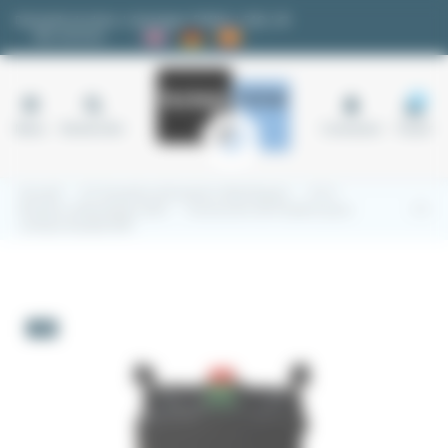
Panneau de gestion des cookies
Demande de devis
|
Avantages fidélité
|
FAQ
|
✉
Nos services
18
Menu
Rechercher
Connexion
Panier
Accueil
3.5 Voyants et boutons électriques
3.5.2
Boutons électriques Ø22
Accessoire de fixation pour
contact double B4T
-5%