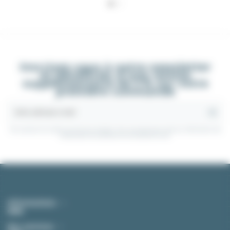
Inscrivez-vous à notre newsletter
et bénéficiez d'une remise
supplémentaire de 5 % sur votre
première commande
Vous pouvez vous désinscrire à tout moment. Vous trouverez pour cela nos informations de
contact dans les conditions d'utilisation du site.
Informations
Nos services