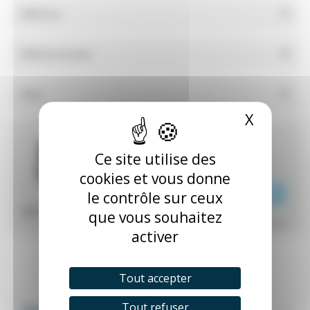
Référence
Référence bouton
Stock
X
Masquer
2,34 € HT
Ce site utilise des
B4U
2,22 € HT
(Réf. fab. : B4U)
cookies et vous donne
(2,67 € TTC)
58 en stock
le contrôle sur ceux
(Stock usine : 47)
Référence bouton :
B4U
que vous souhaitez
^ Réduire
activer
Tout accepter
Tout refuser