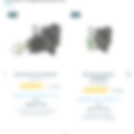
-5%
-5%
Bouton à clé composé
Bouton poussoir
composé
BPC_CLES
BPC_POUSSOIR
12
avis
70
avis
À partir de 25,67 €
HT
À partir de 7,26 €
HT
27,02 €
(30.8 € TTC)
7,64 €
(8.71 € TTC)
2 ou 3 positions, avec 1 contact
NO ou 2 contacts NO.
Marche/Arrêt230V ou
24VLumineux ou opaque