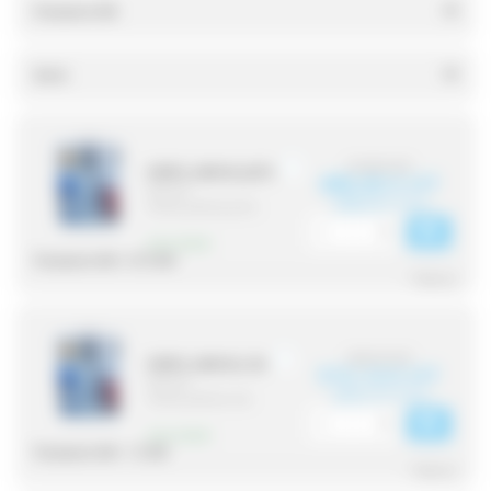
Puissance kW
Stock
514,32 € HT
VFRIP5_ARM1M_0K75
488,60 € HT
(Réf. fab. :
(586,32 € TTC)
VFRIP5_ARM1M_0K75)
2 en stock
Puissance kW :
0.75 kW
^ Réduire
540,15 € HT
VFRIP5_ARM1M_1K5
513,14 € HT
(Réf. fab. :
(615,77 € TTC)
VFRIP5_ARM1M_1K5)
2 en stock
Puissance kW :
1.5 kW
^ Réduire