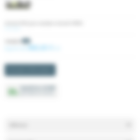
Armoire IP55 pour variateur mono/tri VFR50
Voir plus
514,32 €
-5%
488,60 €
À partir de
HT
Demande d'informations
Expédition 24/48h
(produits en stock)
Référence