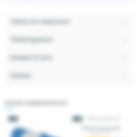
Tableau de comparaison
Téléchargements
Exemples & tutos
Schémas
Articles complémentaires
-5%
-5%
Fiches et prises 3PT
FICPRI_3PT_XX