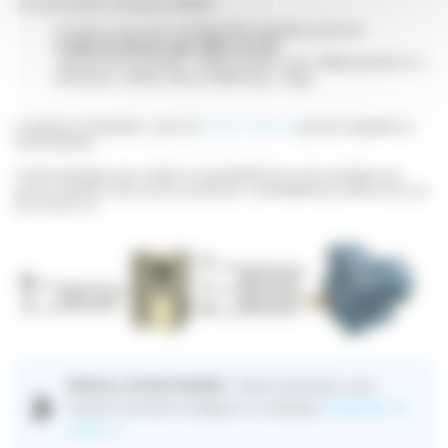
Caractéristiques variateurs VFR050:
Fréquence de sortie 0.00»800.00Hz (stabilité ±0.50 Hz)
Couple de démarrage 180% à 0.5 Hz
Capacité de surcharge : 150% pendant 1 min, 200% pendant 0.1s
Dimension : H500 x L350 x P300 Poids : 15Kgs
Conditions d'utilisation : pour un
moteur triphasé
qui est couplable en
220V triphasé.
Produit spécifique pour vérifier la compatibilité avec votre montage vous
pouvez contacter notre service commercial : contact@technic-achat.com ou au
05 57 99 01 72
INSTALLATION RAPIDE :
Notre technicien vous
🎬
montre comment configurer ce variateur.
Regarder la
vidéo ➔