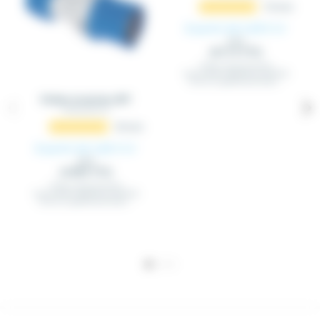
59
avis
À partir de 5,09 €
HT
5,36 €
(6.11 € TTC)
Fiches, prises et prises
encastrables Bénéficiez de 5 % de
remise supplémentaire dès...
Fiches et prises 2PT
FICPRI_2PT_XX
40
avis
À partir de 3,65 €
HT
3,84 €
(4.38 € TTC)
Fiches, prises et prises
encastrables Bénéficiez de 5 % de
remise supplémentaire dès...