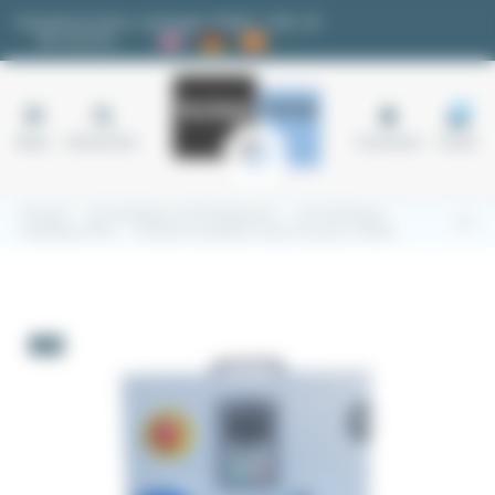
Panneau de gestion des cookies
Demande de devis
|
Avantages fidélité
|
FAQ
|
✉
Nos services
18
Menu
Rechercher
Connexion
Panier
Accueil
4.5 Variateurs de fréquence
4.5.4 Armoire
Variateur IP55
Armoire variateur mono tri pour vfr050
-5%