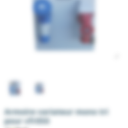
Armoire variateur mono tri
pour vfr050