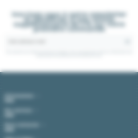
Inscrivez-vous à notre newsletter
et bénéficiez d'une remise
supplémentaire de 5 % sur votre
première commande
Vous pouvez vous désinscrire à tout moment. Vous trouverez pour cela nos informations de
contact dans les conditions d'utilisation du site.
Informations
Nos services
Nous contacter