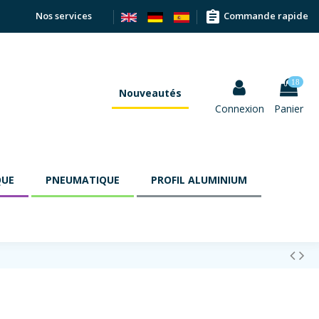
assignment
Nos services
Commande rapide
18
Nouveautés
Connexion
Panier
QUE
PNEUMATIQUE
PROFIL ALUMINIUM