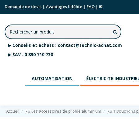
Demande de devis
|
Avantages fidélité
|
FAQ
|
✉
▶
Conseils et achats :
contact@technic-achat.com
▶
SAV :
0 890 710 730
AUTOMATISATION
ÉLECTRICITÉ INDUSTRIE
Accueil
7.3 Les accessoires de profilé aluminium
7.3.1 Bouchons pr