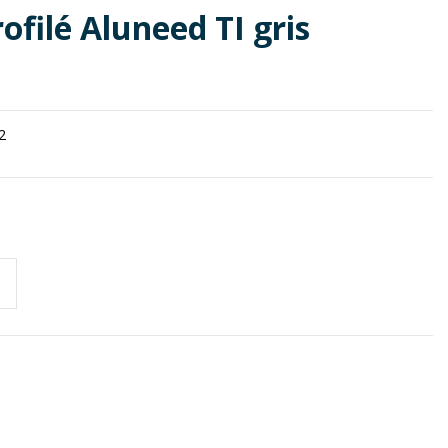
filé Aluneed TI gris
2