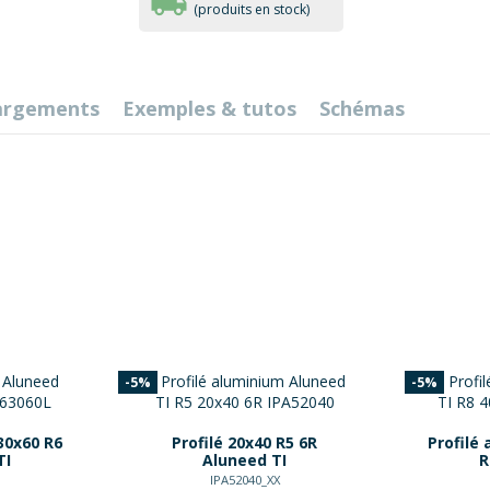
(produits en stock)
argements
Exemples & tutos
Schémas
-5%
-5%
30x60 R6
Profilé 20x40 R5 6R
Profilé
TI
Aluneed TI
R
IPA52040_XX