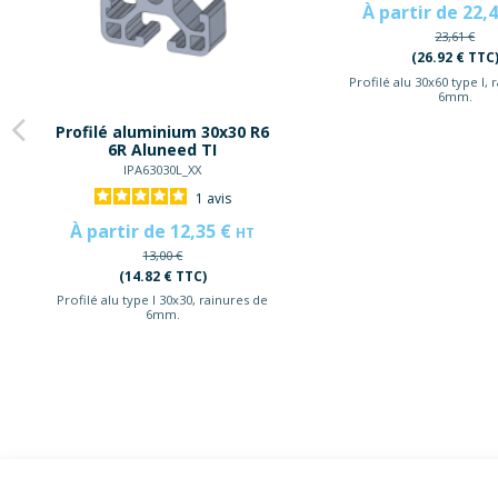
À partir de 22,
23,61 €
(26.92 € TTC
Profilé alu 30x60 type I, 
6mm.
Profilé aluminium 30x30 R6
6R Aluneed TI
IPA63030L_XX
1
avis
À partir de 12,35 €
HT
13,00 €
(14.82 € TTC)
Profilé alu type I 30x30, rainures de
6mm.