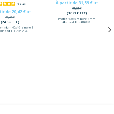
À partir de 31,59 €
HT
3
avis
33,25 €
tir de 20,42 €
HT
(37.91 € TTC)
21,49 €
Profile 40x80 rainure 8 mm
(24.5 € TTC)
Aluneed TI IPA84080L
luminium 40x40 rainure 8
uneed TI IPA84040L