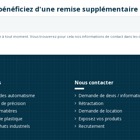
t bénéficiez d'une remise supplémentair
 à tout moment. Vous trouverez pour cela nos informations de contact dans les cond
s
Nous contacter
udes automatisme
Demande de devis / informati
de précision
Rétractation
matières
Demande de location
e plastique
Exposez vos produits
hats industriels
Recrutement