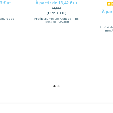
43 €
À partir de 13,42 €
HT
HT
14,13 €
À par
)
(16.11 € TTC)
rainures de
Profilé aluminium Aluneed TI R5
20x40 4R IPA52040
Profilé a
mm Al