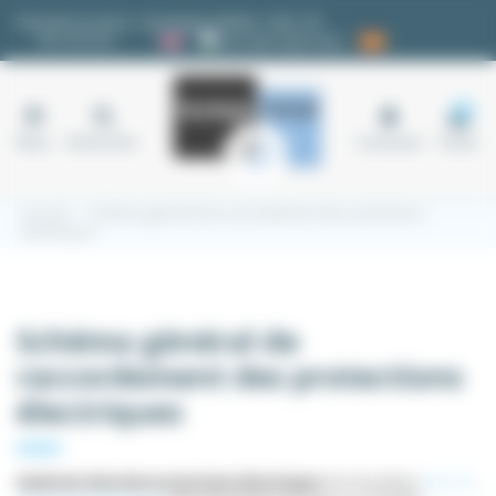
Panneau de gestion des cookies
Demande de devis
|
Avantages fidélité
|
FAQ
|
✉
Nos services
18
Menu
Rechercher
Connexion
Panier
Accueil
Schéma général de raccordement des protections
électriques
Schéma général de
raccordement des protections
électriques
Guide de choix des protections électriques
Voici les divers
types de