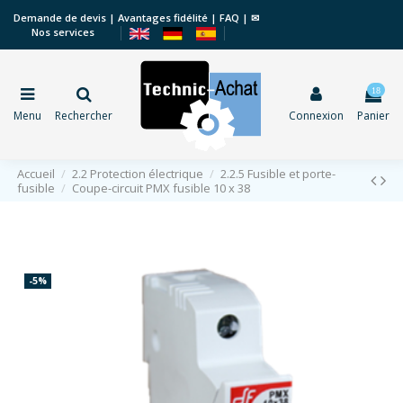
Demande de devis
|
Avantages fidélité
|
FAQ
|
✉
Nos services
18
Menu
Rechercher
Connexion
Panier
Accueil
2.2 Protection électrique
2.2.5 Fusible et porte-
fusible
Coupe-circuit PMX fusible 10 x 38
-5%