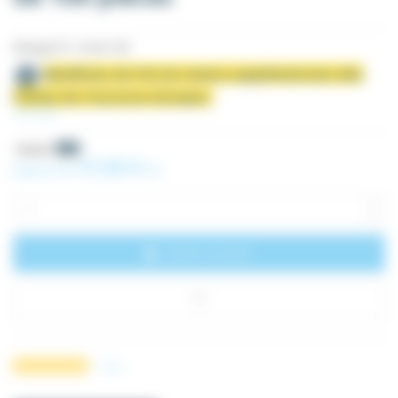
Filetage PG - lot de 100
Bénéficiez de 5 % de remise supplémentaire dès
l'achat de 10 presse-étoupes.
Voir plus
18,24 €
-5%
17,33 €
À partir de
HT
Ajouter au panier
1
avis