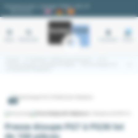
Panneau de gestion des cookies
Demande de devis
|
Avantages fidélité
|
FAQ
|
✉
Nos services
18
Menu
Rechercher
Connexion
Panier
Accueil
3.1 Armoires, coffrets et accessoires
3.1.9
Presses étoupes, passage de câbles
Presse étoupe PG7
à PG36 lot de 100 pièces
-5%
Presse étoupe PG7 à PG36 lot
de 100 pièces