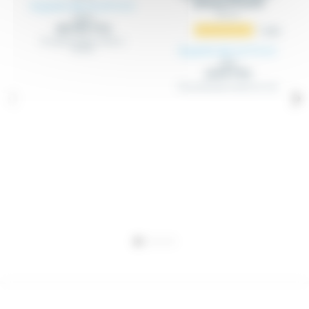
anneau à l'unité
À partir de 21,47 €
HT
PEX_XX
22,60 €
(25.76 € TTC)
1
avis
Passage de câble simple ou
À partir de 2,17 €
double
HT
2,28 €
(2.6 € TTC)
Presse-étoupes anneaux en inox