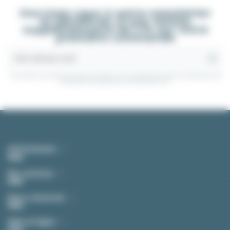
Inscrivez-vous à notre newsletter
et bénéficiez d'une remise
supplémentaire de 5 % sur votre
première commande
Vous pouvez vous désinscrire à tout moment. Vous trouverez pour cela nos informations de
contact dans les conditions d'utilisation du site.
Informations
Nos services
Nous contacter
Aide en ligne