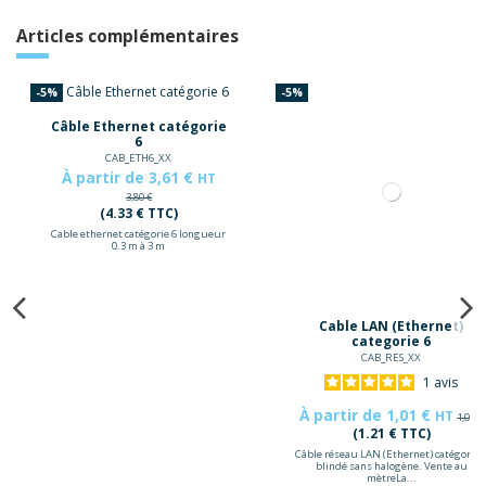
Articles complémentaires
-5%
-5%
Câble Ethernet catégorie
6
CAB_ETH6_XX
À partir de 3,61 €
HT
3,80 €
(4.33 € TTC)
Cable ethernet catégorie 6 longueur
0.3 m à 3 m
Cable LAN (Ethernet)
categorie 6
CAB_RES_XX
1
avis
À partir de 1,01 €
HT
1,06 €
(1.21 € TTC)
Câble réseau LAN (Ethernet) catégorie 
blindé sans halogène. Vente au
mètreLa...