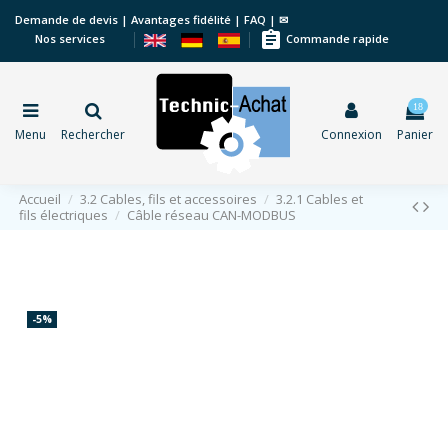
Demande de devis
|
Avantages fidélité
|
FAQ
|
✉
assignment
Nos services
Commande rapide
18
Menu
Rechercher
Connexion
Panier
Accueil
3.2 Cables, fils et accessoires
3.2.1 Cables et
fils électriques
Câble réseau CAN-MODBUS
-5%