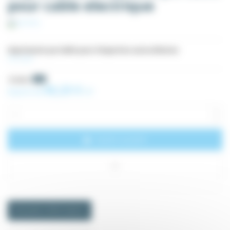
pour cable electrique
Imprimante portable pour étiquettes autocollantes
Voir plus
97,08 €
-5%
92,23 €
À partir de
HT
Ajouter au panier
Demande d'informations