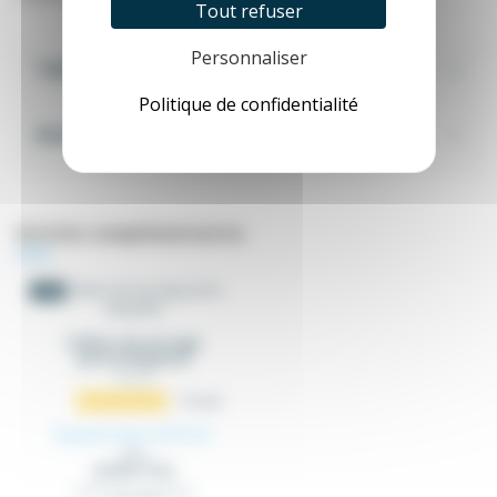
Tout refuser
Personnaliser
Tableau de comparaison
Politique de confidentialité
Exemples & tutos
Articles complémentaires
-5%
Colliers de serrage
porte étiquette
COL_EX
10
avis
À partir de 4,19 €
HT
4,41 €
(5.03 € TTC)
Colliers de serrage porte