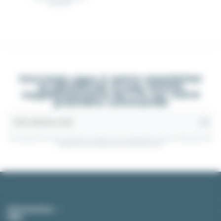
étiquette
Inscrivez-vous à notre newsletter
et bénéficiez d'une remise
supplémentaire de 5 % sur votre
première commande
Vous pouvez vous désinscrire à tout moment. Vous trouverez pour cela nos informations de
contact dans les conditions d'utilisation du site.
Informations