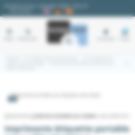
Panneau de gestion des cookies
Demande de devis
|
Avantages fidélité
|
FAQ
|
✉
Nos services
18
Menu
Rechercher
Connexion
Panier
Accueil
3.2 Cables, fils et accessoires
3.2.2 Embouts et
repère de marquage
imprimante étiquette portable pour
cable electrique
-5%
imprimante étiquette portable