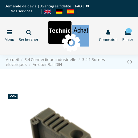
Demande de devis
|
Avantages fidélité
|
FAQ
|
✉
Nos services
18
Menu
Rechercher
Connexion
Panier
Accueil
3.4 Connectique industrielle
3.4.1 Bornes
électriques
Arrêtoir Rail DIN
-5%