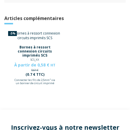
Articles complémentaires
-5%
Bornes à ressort
connexion circuits
imprimés SCS
SCS_XX
À partir de 0,58 €
HT
0,61 €
(0.7 € TTC)
Connecter les fils de 2,5mm² via
un bornier de circuit imprimé
Inscrivez-vous à notre newsletter